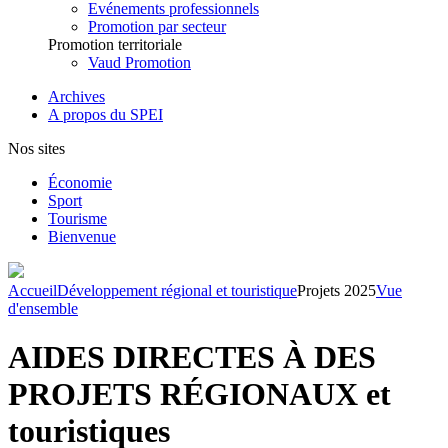
Evénements professionnels
Promotion par secteur
Promotion territoriale
Vaud Promotion
Archives
A propos du SPEI
Nos sites
Économie
Sport
Tourisme
Bienvenue
Accueil
Développement régional et touristique
Projets 2025
Vue
d'ensemble
AIDES DIRECTES À DES
PROJETS RÉGIONAUX et
touristiques